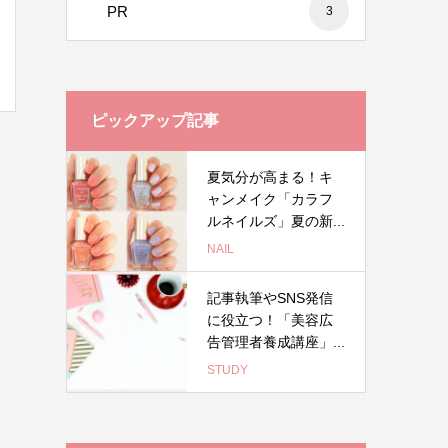
PR
3
ピックアップ記事
夏気分が高まる！キ
ャンメイク「カラフ
ルネイルズ」夏の新...
NAIL
記事執筆やSNS発信
に役立つ！「美容広
告管理者養成講座」...
STUDY